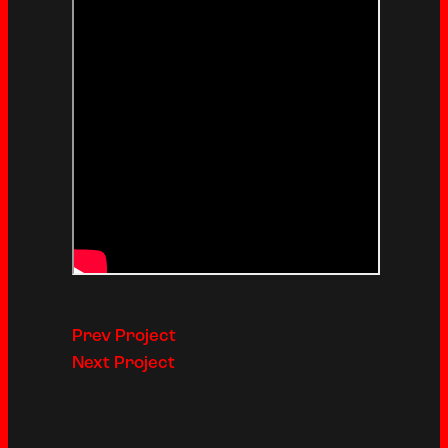
Navigácia v
Prev Project
Next Project
článku